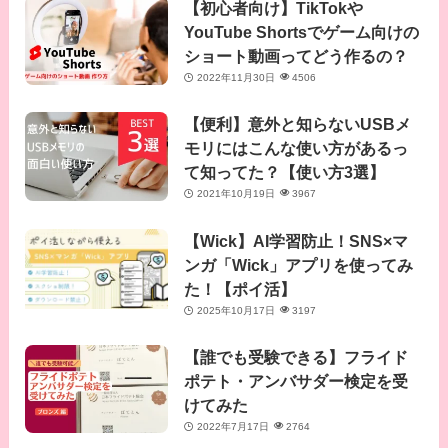
【初心者向け】TikTokや
YouTube Shortsでゲーム向けの
ショート動画ってどう作るの？
2022年11月30日
4506
【便利】意外と知らないUSBメ
モリにはこんな使い方があるっ
て知ってた？【使い方3選】
2021年10月19日
3967
【Wick】AI学習防止！SNS×マ
ンガ「Wick」アプリを使ってみ
た！【ポイ活】
2025年10月17日
3197
【誰でも受験できる】フライド
ポテト・アンバサダー検定を受
けてみた
2022年7月17日
2764