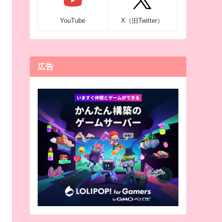
YouTube
X（旧Twitter）
広告