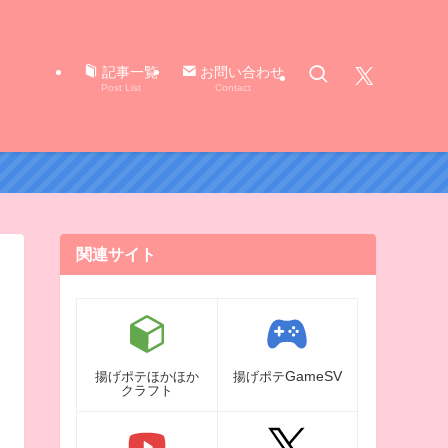
X（旧Twitter）
記事一覧
お問い合わせ
Post List
Contact
関連サイト
GameSV
揚げポテほかほか
揚げポテ
クラフト