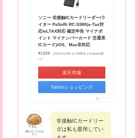
ソニー 非接触ICカードリーダー/ラ
イター PaSoRi RC-S380(e-Tax対
応/eLTAX対応 確定申告 マイナポ
イント マイナンバーカード 交通系
ICカード)iOS、Mac非対応
¥2,829
（2021/11/08 11:36時点 | Amazon調
べ）
楽天市場
Yahooショッピング
ポチップ
非接触ICカードリー
ダは私も愛用してい
揚げたてのポ
テト
ます。