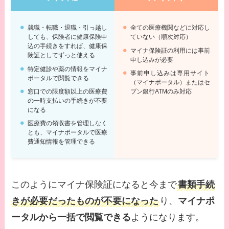
就職・転職・退職・引っ越し
全ての医療機関などに対応し
しても、保険者に健康保険申
ていない（順次対応）
込の手続きをすれば、健康保
マイナ保険証の利用には事前
険証としてずっと使える
申し込みが必要
特定健診や薬の情報をマイナ
事前申し込みは専用サイト
ポータルで閲覧できる
（マイナポータル）またはセ
窓口での限度額以上の医療費
ブン銀行ATMのみ対応
の一時支払いの手続きが不要
になる
医療費の領収書を管理しなく
とも、マイナポータルで医療
費通知情報を管理できる
このようにマイナ保険証になると今まで
書類手続
きが必要だったものが不要になった
り、
マイナポ
ータルから一括で閲覧できる
ようになります。